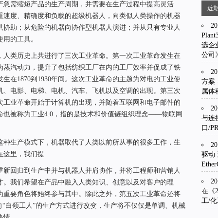
产急需缩短产品的生产周期，并需要在生产过程中提高灵活
近
重速度、精确度和负载的超级机器人，向类似人类操作的机器
2
供协助；从危险的机器向协作型机器人演进；并从只有专业人
Plant
使用的工具。
选企
公司
，人类历史上共进行了三次工业革命。第一次工业革命发生在
主题为蒸汽动力，提升了包括纺织工厂在内的工厂效率并促成了铁
2
在1870到1930年间。这次工业革命的主题为对电的工业使
方案 -
机、电影、电梯、电机、汽车、飞机以及空调的出现。第三次
属体
次工业革命开始于计算机的出现，并随着互联网和电子邮件的
2
也被称为工业4.0，指的是技术和价值链组织理念——物联网
与连接 
。
口/PR
这种生产模式下，机器取代了人类以前所从事的很多工作，生
2
在这里，我们提
驱动 运
Eth
重新回归到生产中并与机器人并肩协作，并将工程师和营销人
2
才。我们希望在产品中融入人类知识、创意以及对客户的理
在《
为重要角色将始终参与其中。除此之外，第五次工业革命还将
工/
向“白领工人”的生产方式进行改变，生产将不仅仅是单调、机械
热情。