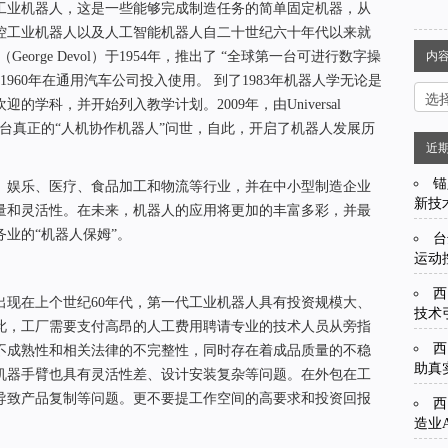
工业机器人，这是一些能够完成制造任务的简单固定机器，从
控工业机器人以及人工智能机器人自二十世纪六十年代以来就
orge Devol）于1954年，推出了 “全球第一台可进行数字操
内
并于1960年在通用汽车公司投入使用。 到了1983年机器人学无论是
学科，并开始列入教学计划。2009年，由Universal
全球首台真正的“人机协作机器人”问世，自此，开启了机器人发展历
近
锚
、娱乐、医疗、食品加工和物流等行业，并在中小型制造企业
新技
量和灵活性。在未来，机器人的应用将更加的丰富多彩，并最
业的“机器人保姆”。
台
运动
西
出现在上个世纪60年代，第一代工业机器人具有投资规模大、
技术
此，工厂需要支付高昂的人工费用聘请专业的技术人员从旁指
西
不成熟性和相关法律的不完整性，同时存在着成品质量的不稳
助真
机器手臂也具有灵活性差、设计安装复杂等问题。在外包在工
导致产品复制等问题。更不要提工作空间的高要求和投资回报
西
造业