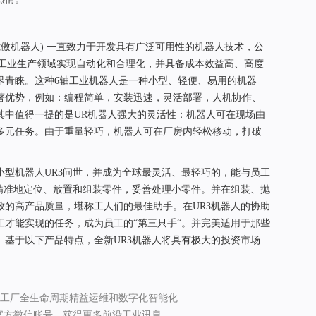
obots (优傲机器人) 一直致力于开发具有广泛可用性的机器人技术，公
所有工业生产领域实现自动化和合理化，并具备成本效益高、高度
界青睐。这种6轴工业机器人是一种小型、轻便、易用的机器
著优势，例如：编程简单，安装迅速，灵活部署，人机协作、
其中值得一提的是UR机器人强大的灵活性：机器人可在现场由
多元任务。由于重量轻巧，机器人可在厂房内轻松移动，打破
小型机器人UR3问世，并成为全球最灵活、最轻巧的，能与员工
度精准地定位、放置和组装零件，妥善处理小零件。并在组装、抛
致的高产品质量，堪称工人们的最佳助手。在UR3机器人的协助
工才能实现的任务，成为员工的“第三只手“。并完美适用于那些
基于以下产品特点，全新UR3机器人将具有极大的投资市场.
专注工厂全生命周期精益运维和数字化智能化
 官方微信账号，获得更多前沿工业讯息