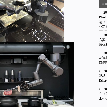
近
2
Plant
选企
公司
2
方案 -
属体
2
与连接 
口/PR
2
驱动 运
Eth
2
在《
工/