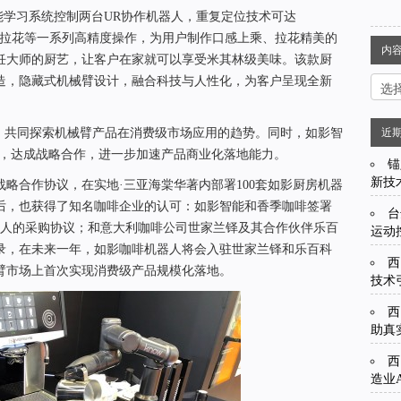
S智能学习系统控制两台UR协作机器人，重复定位技术可达
泡、拉花等一系列高精度操作，为用户制作口感上乘、拉花精美的
内
饪大师的厨艺，让客户在家就可以享受米其林级美味。该款厨
造，隐藏式机械臂设计，融合科技与人性化，为客户呈现全新
议，共同探索机械臂产品在消费级市场应用的趋势。同时，如影智
近
约，达成战略合作，进一步加速产品商业化落地能力。
锚
新技
略合作协议，在实地·三亚海棠华著内部署100套如影厨房机器
后，也获得了知名咖啡企业的认可：如影智能和香季咖啡签署
台
器人的采购协议；和意大利咖啡公司世家兰铎及其合作伙伴乐百
运动
录，在未来一年，如影咖啡机器人将会入驻世家兰铎和乐百科
西
臂市场上首次实现消费级产品规模化落地。
技术
西
助真
西
造业